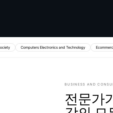
ociety
Computers Electronics and Technology
Ecommerc
BUSINESS AND CONSU
전문가가
각의 모