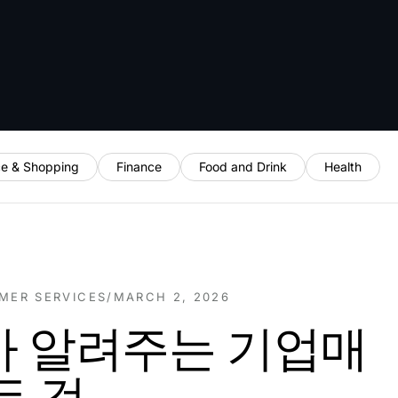
e & Shopping
Finance
Food and Drink
Health
MER SERVICES
/
MARCH 2, 2026
 알려주는 기업매
든 것